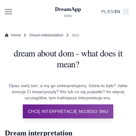
DreamApp
PL
|
ES
|
EN
beta
Home
Dream interpretation
dom
dream about dom - what does it
mean?
Opisz swój sen, a my go zinterpretujemy. Gdzie to było? Jakie
emocje Ci towarzyszyły? Kto lub co się pojawiło? Im więcej
szczegółów, tym trafniejsza interpretacja snu.
CHCĘ INTERPRETACJĘ MOJEGO SNU
Dream interpretation