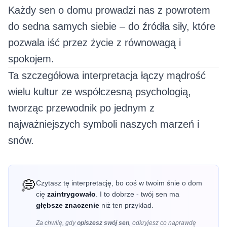
Każdy sen o domu prowadzi nas z powrotem
do sedna samych siebie – do źródła siły, które
pozwala iść przez życie z równowagą i
spokojem.
Ta szczegółowa interpretacja łączy mądrość
wielu kultur ze współczesną psychologią,
tworząc przewodnik po jednym z
najważniejszych symboli naszych marzeń i
snów.
💭
Czytasz tę interpretację, bo coś w twoim śnie o dom
cię
zaintrygowało
. I to dobrze - twój sen ma
głębsze znaczenie
niż ten przykład.
Za chwilę, gdy
opiszesz swój sen
, odkryjesz co
naprawdę