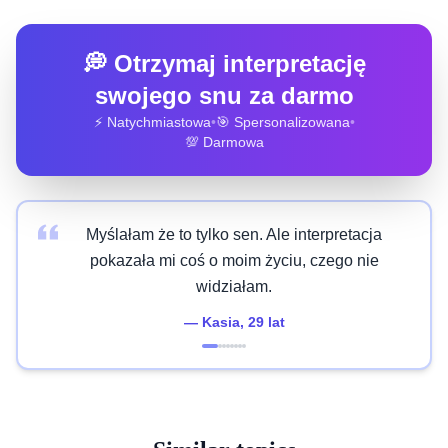
💭 Otrzymaj interpretację
swojego snu za darmo
⚡ Natychmiastowa
•
🎯 Spersonalizowana
•
💯 Darmowa
Myślałam że to tylko sen. Ale interpretacja
pokazała mi coś o moim życiu, czego nie
widziałam.
—
Kasia
, 29 lat