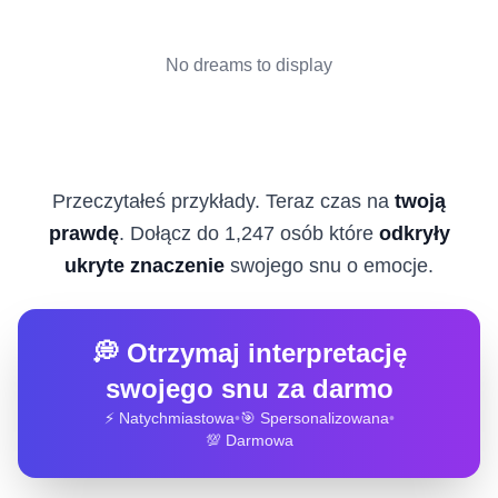
No dreams to display
Przeczytałeś przykłady. Teraz czas na
twoją
prawdę
. Dołącz do 1,247 osób które
odkryły
ukryte znaczenie
swojego snu o emocje.
💭 Otrzymaj interpretację
swojego snu za darmo
⚡ Natychmiastowa
•
🎯 Spersonalizowana
•
💯 Darmowa