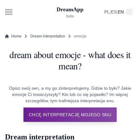
DreamApp
PL
|
ES
|
EN
beta
Home
Dream interpretation
emocje
dream about emocje - what does it
mean?
Opisz swój sen, a my go zinterpretujemy. Gdzie to było? Jakie
emocje Ci towarzyszyły? Kto lub co się pojawiło? Im więcej
szczegółów, tym trafniejsza interpretacja snu.
CHCĘ INTERPRETACJĘ MOJEGO SNU
Dream interpretation