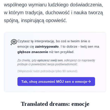
wspólnego wymiaru ludzkiego doświadczenia,
w którym tradycja, duchowość i nauka tworzą
spójną, inspirującą opowieść.
💭
Czytasz tę interpretację, bo coś w twoim śnie o
emocje cię
zaintrygowało
. I to dobrze - twój sen ma
głębsze znaczenie
niż ten przykład.
Za chwilę, gdy
opiszesz swój sen
, odkryjesz co
naprawdę
próbuje ci powiedzieć twoja podświadomość.
(Większość ludzi potrzebuje tylko 90 sekund)
Tak, chcę zrozumieć MÓJ sen o
emocje
Translated dreams: emocje