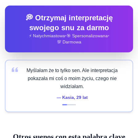
💭 Otrzymaj interpretację
swojego snu za darmo
⚡ Natychmiastowa
•
🎯 Spersonalizowana
•
💯 Darmowa
Myślałam że to tylko sen. Ale interpretacja
pokazała mi coś o moim życiu, czego nie
widziałam.
—
Kasia
, 29 lat
Otros suenos con esta palabra clave