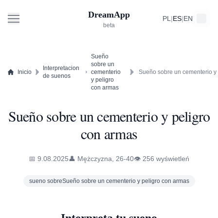
DreamApp
PL
|
ES
|
EN
beta
Sueño
sobre un
Interpretacion
Inicio
cementerio
de suenos
y peligro
con armas
Sueño sobre un cementerio y peligro
con armas
📅 9.08.2025
👤 Mężczyzna, 26-40
👁️ 256 wyświetleń
sueno sobreSueño sobre un cementerio y peligro con armas