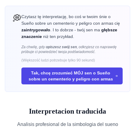
💭
Czytasz tę interpretację, bo coś w twoim śnie o
Sueño sobre un cementerio y peligro con armas cię
zaintrygowało
. I to dobrze - twój sen ma
głębsze
znaczenie
niż ten przykład.
Za chwilę, gdy
opiszesz swój sen
, odkryjesz co
naprawdę
próbuje ci powiedzieć twoja podświadomość.
(Większość ludzi potrzebuje tylko 90 sekund)
Tak, chcę zrozumieć MÓJ sen o
Sueño
sobre un cementerio y peligro con armas
Interpretacion traducida
Analisis profesional de la simbologia del sueno