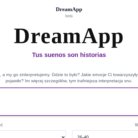
DreamApp
beta
DreamApp
Tus suenos son historias
, a my go zinterpretujemy. Gdzie to było? Jakie emocje Ci towarzyszyły?
pojawiło? Im więcej szczegółów, tym trafniejsza interpretacja snu.
eć
W