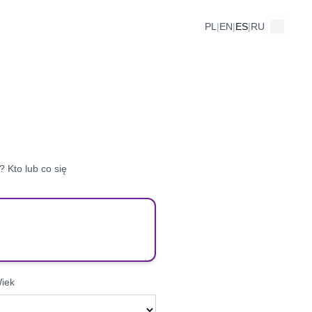
PL
|
EN
|
ES
|
RU
 Kto lub co się
iek